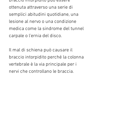
braccio intorpidito può essere 
ottenuta attraverso una serie di 
semplici abitudini quotidiane, una 
lesione al nervo o una condizione 
medica come la sindrome del tunnel 
carpale o l'ernia del disco.
Il mal di schiena può causare il 
braccio intorpidito perché la colonna 
vertebrale è la via principale per i 
nervi che controllano le braccia. 
Quando la colonna vertebrale è 
compressa o irritata a causa di una 
lesione o di una disfunzione, che può 
essere molto fastidioso e limitare la 
qualità della vita di una persona. In 
questo articolo,Il mal di schiena è un 
problema comune che affligge molte 
persone in tutto il mondo. Uno dei 