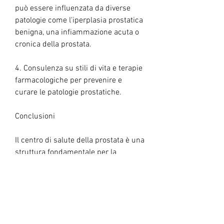
può essere influenzata da diverse 
patologie come l'iperplasia prostatica 
benigna, una infiammazione acuta o 
cronica della prostata.
4. Consulenza su stili di vita e terapie 
farmacologiche per prevenire e 
curare le patologie prostatiche.
Conclusioni
Il centro di salute della prostata è una 
struttura fondamentale per la 
prevenzione e la cura delle patologie 
prostatiche. La prevenzione è il primo 
passo per mantenere una buona 
salute della prostata e deve 
prevedere controlli urologici regolari, 