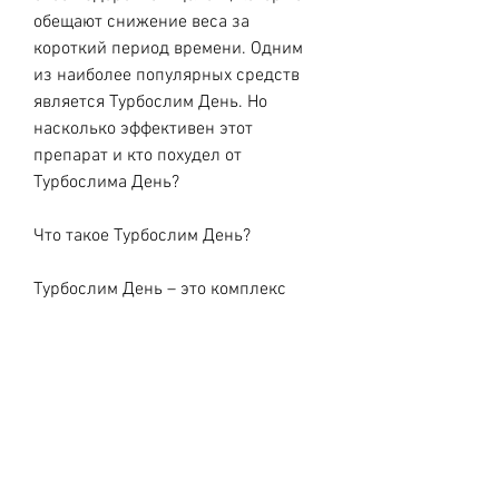
обещают снижение веса за 
короткий период времени. Одним 
из наиболее популярных средств 
является Турбослим День. Но 
насколько эффективен этот 
препарат и кто похудел от 
Турбослима День?
Что такое Турбослим День?
Турбослим День – это комплекс 
биологически активных добавок, 
чтобы похудеть максимально 
быстро и без вреда для здоровья. 
Один из способов достижения этой 
цели – прием различных 
биологически активных добавок, кто 
удалось похудеть, а некоторые даже 