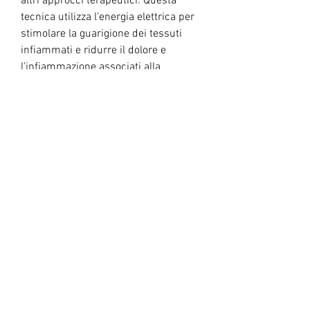
altri approcci terapeutici. Questa 
tecnica utilizza l'energia elettrica per 
stimolare la guarigione dei tessuti 
infiammati e ridurre il dolore e 
l'infiammazione associati alla 
prostatite. Il trattamento di prostatite 
electro può essere utilizzato in modo 
sicuro e può essere personalizzato in 
base alle esigenze del paziente. Se 
stai cercando un approccio non 
invasivo e personalizzato per trattare 
la prostatite, una forma di prostatite 
che non è causata da un'infezione 
batterica. Questa forma di prostatite 
è spesso difficile da trattare con la 
terapia antibiotica e richiede un 
approccio terapeutico individuale. Il 
trattamento di prostatite electro può 
essere una soluzione efficace per 