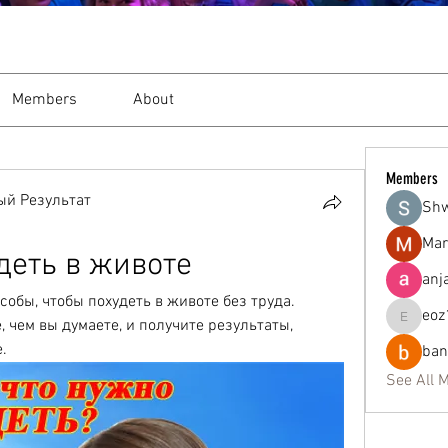
Members
About
Members
ый Результат
Sh
Mar
деть в животе
anj
обы, чтобы похудеть в животе без труда. 
eoz
, чем вы думаете, и получите результаты, 
eoz19q2
.
ban
See All 