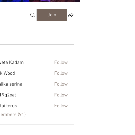
Join
weta Kadam
Follow
k Wood
Follow
alika serina
Follow
19q2xat
Follow
xat
tai terus
Follow
Members (91)