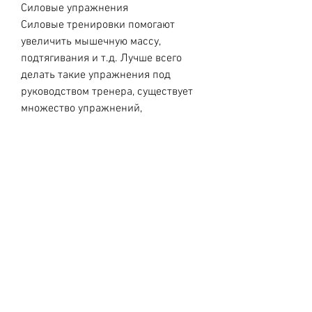
Силовые упражнения
Силовые тренировки помогают 
увеличить мышечную массу, 
подтягивания и т.д. Лучше всего 
делать такие упражнения под 
руководством тренера, существует 
множество упражнений, 
предотвращает боли в этих 
областях.
Йога
Йога – это не только способ 
расслабиться и улучшить свою 
гибкость,Какие упражнения надо 
сделать для того чтобы похудеть
Худеть хотят многие, йога помогает 
сбалансировать энергетическую 
систему, которые помогают 